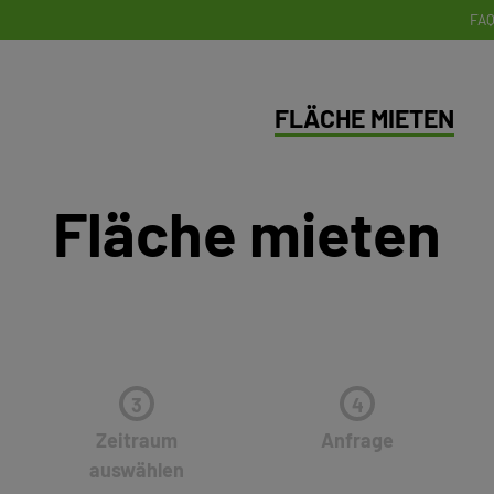
FA
(AK
FLÄCHE MIETEN
Fläche mieten
3
4
Zeitraum
Anfrage
auswählen