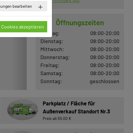
hiller-1/index.jsp
llungen bearbeiten
Öffnungszeiten
e Cookies akzeptieren
Montag:
08:00-20:00
Dienstag:
08:00-20:00
Mittwoch:
08:00-20:00
Donnerstag:
08:00-20:00
Freitag:
08:00-20:00
Samstag:
08:00-20:00
Sonntag:
geschlossen
Parkplatz / Fläche für
Außenverkauf Standort Nr.3
Preis ab 59,00 €