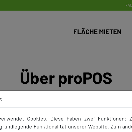
FA
FLÄCHE MIETEN
Über proPOS
s
erwendet Cookies. Diese haben zwei Funktionen: 
versorger- und Cash & Carry-Märkten kennen wir die
Anf
e grundlegende Funktionalität unserer Website. Zum an
die Grundlage für die nutzerfreundliche Vermittlungsplat