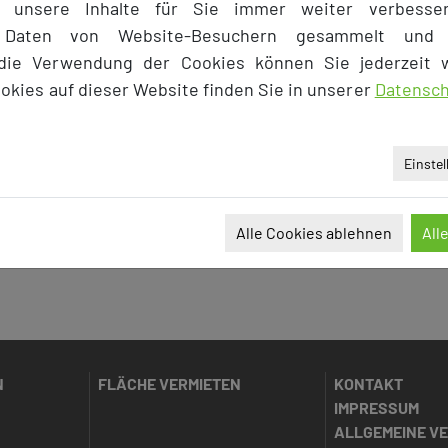
s unsere Inhalte für Sie immer weiter verbesse
gang der Buchung so einfach und effektiv wie möglich 
e Daten von Website-Besuchern gesammelt und 
sprechen Sie uns bitte darauf an.
 die Verwendung der Cookies können Sie jederzeit w
okies auf dieser Website finden Sie in unserer
Datensch
Einste
Alle Cookies ablehnen
All
N
FLÄCHE VERMIETEN
KONTAKT
IMPRESSUM
ALLGEMEINE V