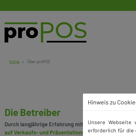
Home
Über proPOS
Hinweis zu Cookie
Die Betreiber
Unsere Webseite v
Durch langjährige Erfahrung mit Vollsortiment-, Nah
erforderlich für di
auf Verkaufs- und Präsentationsflächen
. Diese sind 