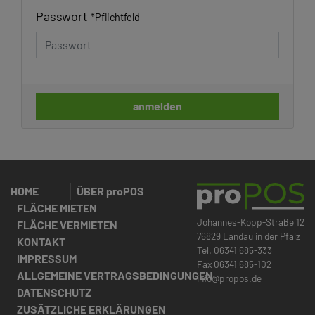
Passwort
*
Pflichtfeld
anmelden
HOME
ÜBER
proPOS
FLÄCHE MIETEN
Johannes-Kopp-Straße 12
FLÄCHE VERMIETEN
76829 Landau in der Pfalz
KONTAKT
Tel.
06341 685-333
IMPRESSUM
Fax
06341 685-102
ALLGEMEINE VERTRAGSBEDINGUNGEN
info@propos.de
DATENSCHUTZ
ZUSÄTZLICHE ERKLÄRUNGEN