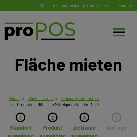
FAQ
Jetzt kostenlos registrieren
Login
Kontakt
Fläche mieten
Home
Fläche mieten
E-Kissel Godramstein
Promotionsfläche im Mittelgang Standort Nr. 2
1
2
3
4
Standort
Produkt
Zeitraum
Anfrage
auswählen
auswählen
auswählen