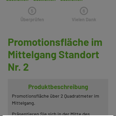
5
6
Überprüfen
Vielen Dank
Promotionsfläche im
Mittelgang Standort
Nr. 2
Produkt­be­schrei­bung
Promo­ti­ons­fläche über 2 Quadrat­meter im
Mittel­gang.
Präsen­tieren Sie sich in der Mitte des