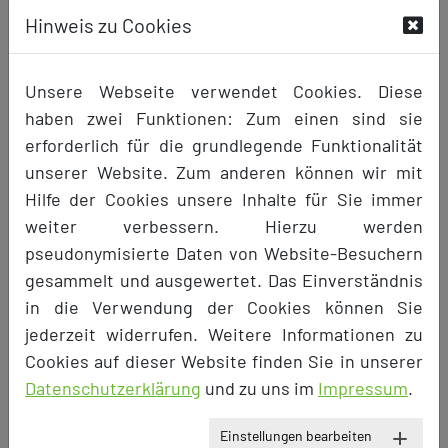
Marktes!
Hinweis zu Cookies
Unsere Webseite verwendet Cookies. Diese
Preis
haben zwei Funktionen: Zum einen sind sie
pro Tag: 19,90 €
erforderlich für die grundlegende Funktionalität
unserer Website. Zum anderen können wir mit
Verfügbarkeitskalender anzeigen
Hilfe der Cookies unsere Inhalte für Sie immer
weiter verbessern. Hierzu werden
pseudonymisierte Daten von Website-Besuchern
zurück
gesammelt und ausgewertet. Das Einverständnis
in die Verwendung der Cookies können Sie
Um eine Buchung vorzunehmen, melden
jederzeit widerrufen. Weitere Informationen zu
Sie sich bitte an der Webseite an. Wenn Sie
Cookies auf dieser Website finden Sie in unserer
noch kein Konto haben, müssen Sie sich
Datenschutzerklärung
und zu uns im
Impressum
.
zunächst als Mieter registrieren.
Einstellungen bearbeiten