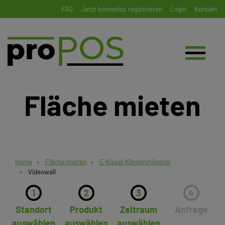
FAQ
Jetzt kostenlos registrieren
Login
Kontakt
Fläche mieten
Home
Fläche mieten
E-Kissel Klingenmünster
Videowall
1
2
3
4
Standort
Produkt
Zeitraum
Anfrage
auswählen
auswählen
auswählen