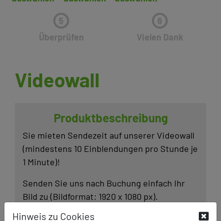
5
6
Überprüfen
Vielen Dank
Videowall
Produkt­be­schrei­bung
Sie mieten Sende­zeit auf unserer Video­wall
(mindes­tens 10 Einblen­dungen pro Stunde je
1 Minute)!
Senden Sie uns nach Buchung einfach Ihr
Bild zu (Bildformat: 1920 x 1080 px).
Hinweis zu Cookies