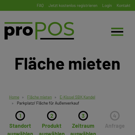
FAQ
Jetzt kostenlos registrieren
Login
Kontakt
Fläche mieten
Home
Fläche mieten
E-Kissel SBK Kandel
Parkplatz/ Fläche für Außenverkauf
1
2
3
4
Standort
Produkt
Zeitraum
Anfrage
auswählen
auswählen
auswählen