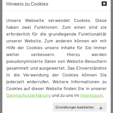
Hinweis zu Cookies
Preis
Unsere Webseite verwendet Cookies. Diese
haben zwei Funktionen: Zum einen sind sie
pro Tag: 69,00 €
erforderlich für die grundlegende Funktionalität
unserer Website. Zum anderen können wir mit
Verfügbarkeitskalender anzeigen
Hilfe der Cookies unsere Inhalte für Sie immer
weiter verbessern. Hierzu werden
pseudonymisierte Daten von Website-Besuchern
zurück
gesammelt und ausgewertet. Das Einverständnis
in die Verwendung der Cookies können Sie
Um eine Buchung vorzunehmen, melden
jederzeit widerrufen. Weitere Informationen zu
Sie sich bitte an der Webseite an. Wenn Sie
Cookies auf dieser Website finden Sie in unserer
noch kein Konto haben, müssen Sie sich
Datenschutzerklärung
und zu uns im
Impressum
.
zunächst als Mieter registrieren.
Einstellungen bearbeiten